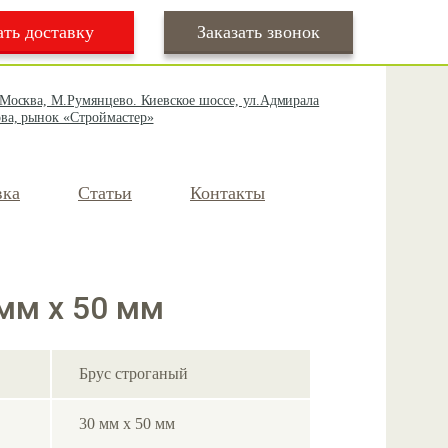
ать доставку
Заказать звонок
 Москва, М.Румянцево. Киевское шоссе, ул.Адмирала
ва, рынок «Строймастер»
вка
Статьи
Контакты
мм х 50 мм
Брус строганый
30 мм х 50 мм