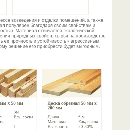
цессе возведения и отделки помещений, а также
тал популярен благодаря своим свойствам и
ностью. Материал отличается экологической
шения природных свойств сырья на производстве
ь ее прочность и устойчивость к агрессивным
тому решение его приобрести будет выгодным.
 мм х 50 мм
Доска обрезная 50 мм х
200 мм
3м
Длина
6 м
л
Ель, cосна
Материал
Ель, cосна
ть
Влажность
20-30%
1