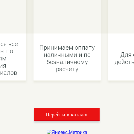
ся все
Принимаем оплату
ы по
наличными и по
Для 
ям
безналичному
действ
ия
расчету
иалов
Перейти в каталог