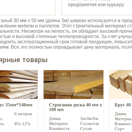
предприятия или курьеру
ганый 30 мм х 50 мм (длина 3м) широко используется в про
овлении мебели и паллетов. Этот строительный материал с
льности. Несмотря на легкость, он обладает высокой проч
стью и высокой степенью теплопроводности. За счет улуч
родлить эксплуатационный срок готовой продукции, повысит
иям. Все это полностью оправдывает цену материала, поэ
ярные товары
аус 35мм*140мм
Строганая доска 40 мм х
Брус 40
100 мм
6 метров
Длина
Длина
3м/4м/6м
л
Материа
Материал
Сосна/ель
ть
8%-12%
Влажнос
Влажность
Сухая
Сорт