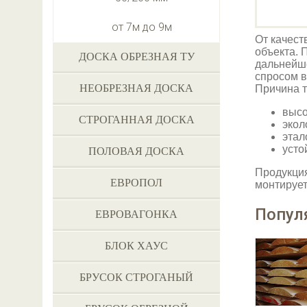
от 7м до 9м
От качест
объекта. 
ДОСКА ОБРЕЗНАЯ ТУ
дальнейше
спросом в
НЕОБРЕЗНАЯ ДОСКА
Причина т
высо
СТРОГАННАЯ ДОСКА
экол
этал
усто
ПОЛОВАЯ ДОСКА
Продукция
ЕВРОПОЛ
монтирует
Попул
ЕВРОВАГОНКА
БЛОК ХАУС
БРУСОК СТРОГАНЫЙ