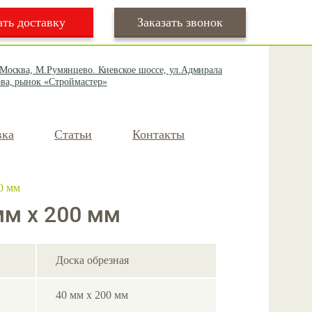
ать доставку
Заказать звонок
 Москва, М.Румянцево. Киевское шоссе, ул.Адмирала
ва, рынок «Строймастер»
вка
Статьи
Контакты
0 мм
мм х 200 мм
Доска обрезная
40 мм х 200 мм