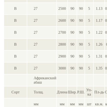
В
27
2500
90
90
5
1.13
0
В
27
2600
90
90
5
1.17
0
В
27
2700
90
90
5
1.22
0
В
27
2800
90
90
5
1.26
В
27
2900
90
90
5
1.31
0
В
27
3000
90
90
5
1.35
0
Африканский
абаш
Уп-
Сорт
Толщ.
Длина
Шир.
Р.Ш.
Пл-дь
О
ка
мм
мм
мм
мм
шт
кв.м.
к