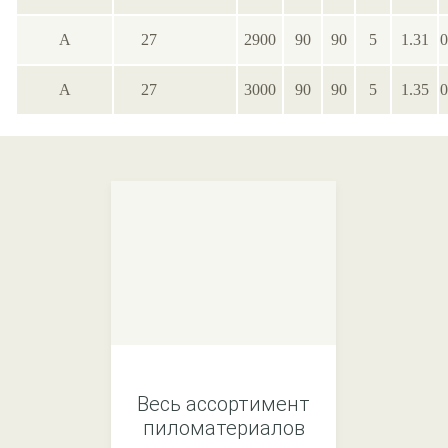
А
27
2900
90
90
5
1.31
0
А
27
3000
90
90
5
1.35
0
Весь ассортимент
пиломатериалов