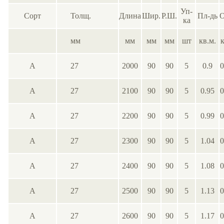
Уп-
Сорт
Толщ.
Длина
Шир.
Р.Ш.
Пл-дь
О
ка
мм
мм
мм
мм
шт
кв.м.
к
А
27
2000
90
90
5
0.9
0
А
27
2100
90
90
5
0.95
0
А
27
2200
90
90
5
0.99
0
А
27
2300
90
90
5
1.04
0
А
27
2400
90
90
5
1.08
0
А
27
2500
90
90
5
1.13
0
А
27
2600
90
90
5
1.17
0