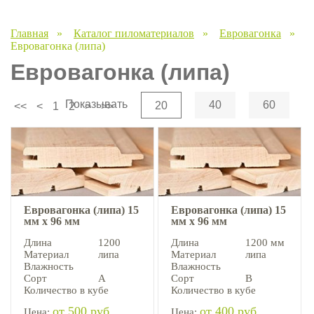
Главная
»
Каталог пиломатериалов
»
Евровагонка
»
Евровагонка (липа)
Евровагонка (липа)
Показывать
40
60
20
<<
<
1
2
>
>>
Евровагонка (липа) 15
Евровагонка (липа) 15
мм х 96 мм
мм х 96 мм
Длина
1200
Длина
1200 мм
Материал
липа
Материал
липа
Влажность
Влажность
Сорт
А
Сорт
В
Количество в кубе
Количество в кубе
от 500 руб.
от 400 руб.
Цена:
Цена: