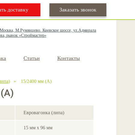
ать доставку
Заказать звонок
 Москва, М.Румянцево. Киевское шоссе, ул.Адмирала
ва, рынок «Строймастер»
вка
Статьи
Контакты
липа)
» 15/2400 мм (А)
(А)
Евровагонка (липа)
15 мм х 96 мм