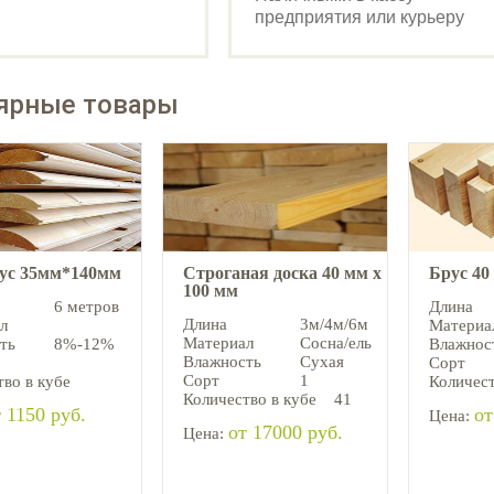
предприятия или курьеру
ярные товары
аус 35мм*140мм
Строганая доска 40 мм х
Брус 40
100 мм
6 метров
Длина
Длина
3м/4м/6м
л
Материа
Материал
Сосна/ель
ть
8%-12%
Влажнос
Влажность
Сухая
Сорт
Сорт
1
во в кубе
Количест
Количество в кубе
41
 1150 руб.
от
Цена:
от 17000 руб.
Цена: