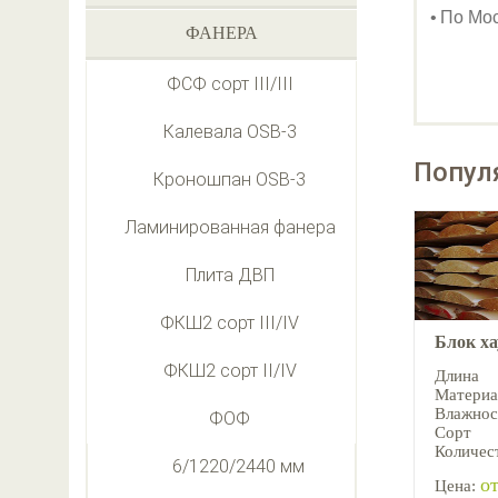
По Мос
ФАНЕРА
ФСФ сорт III/III
Калевала OSB-3
Попул
Кроношпан OSB-3
Ламинированная фанера
Плита ДВП
ФКШ2 сорт III/IV
Блок х
ФКШ2 сорт II/IV
Длина
Материа
Влажнос
ФОФ
Сорт
Количест
6/1220/2440 мм
от
Цена: