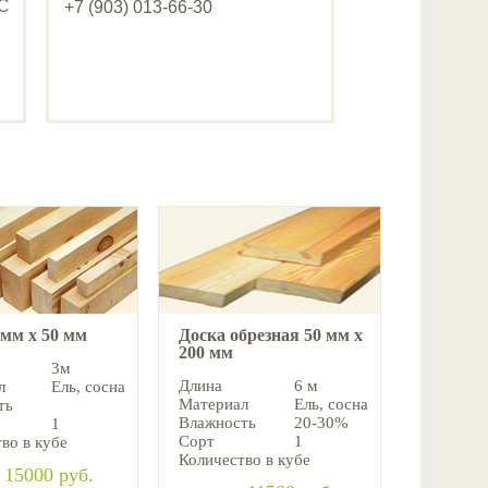
ДС
+7 (903) 013-66-30
 мм х 50 мм
Доска обрезная 50 мм х
200 мм
3м
Длина
6 м
л
Ель, cосна
Материал
Ель, cосна
ть
Влажность
20-30%
1
Сорт
1
во в кубе
Количество в кубе
 15000 руб.