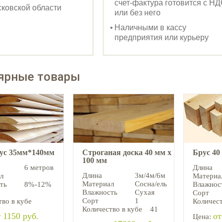
счет-фактура готовится с Н
ковской области
или без него
Наличными в кассу
предприятия или курьеру
ярные товары
аус 35мм*140мм
Строганая доска 40 мм х
Брус 40
100 мм
6 метров
Длина
Длина
3м/4м/6м
л
Материа
Материал
Сосна/ель
ть
8%-12%
Влажнос
Влажность
Сухая
Сорт
Сорт
1
во в кубе
Количест
Количество в кубе
41
 1150 руб.
от
Цена: