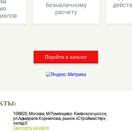
ям
безналичному
действ
ия
расчету
иалов
Перейти в каталог
КТЫ:
108820, Москва, М.Румянцево. Киевское шоссе,
ул.Адмирала Корнилова, рынок «Строймастер»,
склад 5
Смотреть на карте