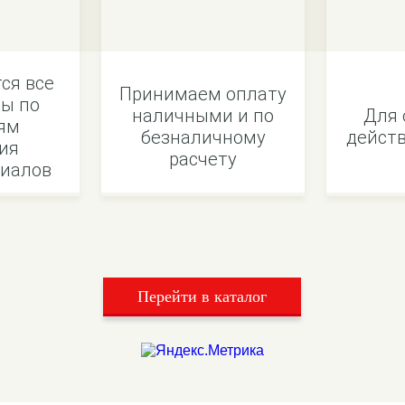
ся все
Принимаем оплату
ы по
наличными и по
Для 
ям
безналичному
действ
ия
расчету
иалов
Перейти в каталог