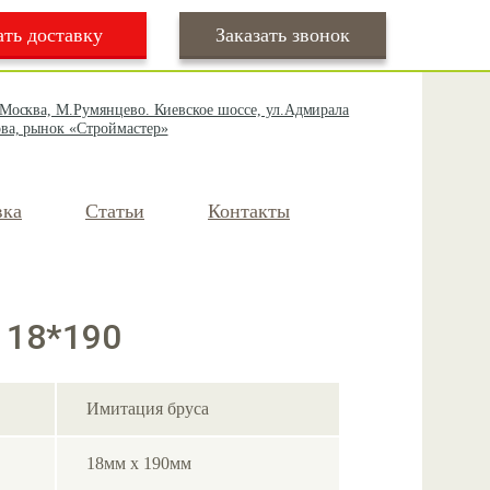
ать доставку
Заказать звонок
 Москва, М.Румянцево. Киевское шоссе, ул.Адмирала
ва, рынок «Строймастер»
вка
Статьи
Контакты
 18*190
Имитация бруса
18мм х 190мм