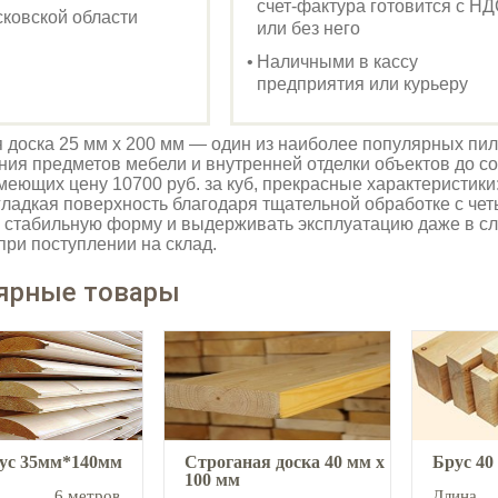
счет-фактура готовится с Н
ковской области
или без него
Наличными в кассу
предприятия или курьеру
 доска 25 мм х 200 мм — один из наиболее популярных пи
ния предметов мебели и внутренней отделки объектов до с
имеющих цену 10700 руб. за куб, прекрасные характеристик
гладкая поверхность благодаря тщательной обработке с че
 стабильную форму и выдерживать эксплуатацию даже в с
при поступлении на склад.
ярные товары
аус 35мм*140мм
Строганая доска 40 мм х
Брус 40
100 мм
6 метров
Длина