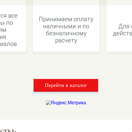
ся все
Принимаем оплату
ы по
наличными и по
Для 
ям
безналичному
действ
ия
расчету
иалов
Перейти в каталог
КТЫ: