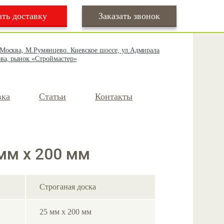
ать доставку
Заказать звонок
 Москва, М.Румянцево. Киевское шоссе, ул.Адмирала
ва, рынок «Строймастер»
вка
Статьи
Контакты
мм х 200 мм
Строганая доска
25 мм х 200 мм