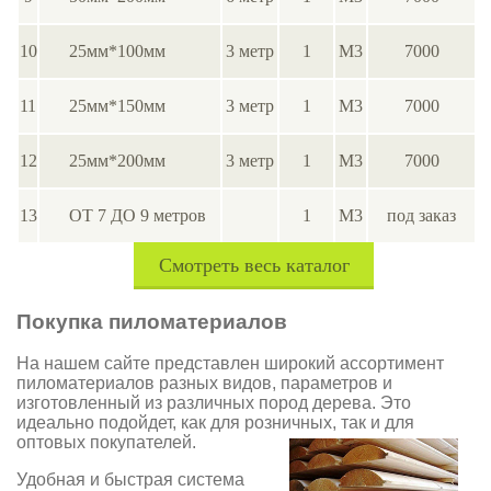
10
25мм*100мм
3 метр
1
М3
7000
11
25мм*150мм
3 метр
1
М3
7000
12
25мм*200мм
3 метр
1
М3
7000
13
ОТ 7 ДО 9 метров
1
М3
под заказ
Смотреть весь каталог
Покупка пиломатериалов
На нашем сайте представлен широкий ассортимент
пиломатериалов разных видов, параметров и
изготовленный из различных пород дерева. Это
идеально подойдет, как для розничных, так и для
оптовых
покупателей.
Удобная и быстрая система