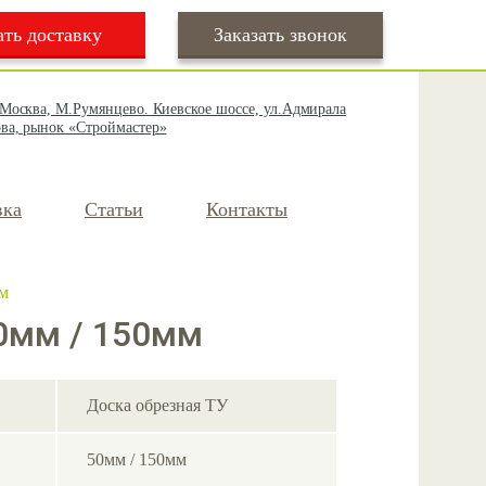
ать доставку
Заказать звонок
 Москва, М.Румянцево. Киевское шоссе, ул.Адмирала
ва, рынок «Строймастер»
вка
Статьи
Контакты
м
0мм / 150мм
Доска обрезная ТУ
50мм / 150мм