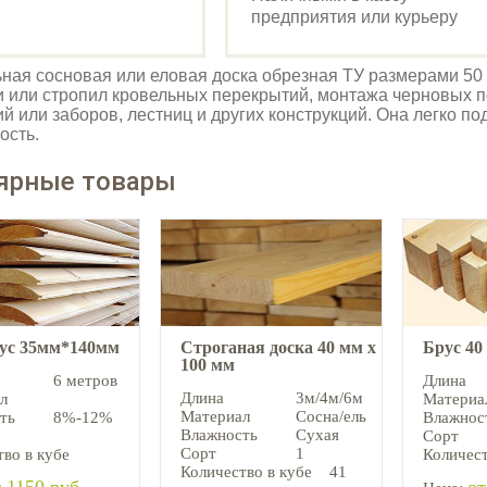
предприятия или курьеру
ная сосновая или еловая доска обрезная ТУ размерами 50
 или стропил кровельных перекрытий, монтажа черновых п
й или заборов, лестниц и других конструкций. Она легко по
ость.
ярные товары
аус 35мм*140мм
Строганая доска 40 мм х
Брус 40
100 мм
6 метров
Длина
Длина
3м/4м/6м
л
Материа
Материал
Сосна/ель
ть
8%-12%
Влажнос
Влажность
Сухая
Сорт
Сорт
1
во в кубе
Количест
Количество в кубе
41