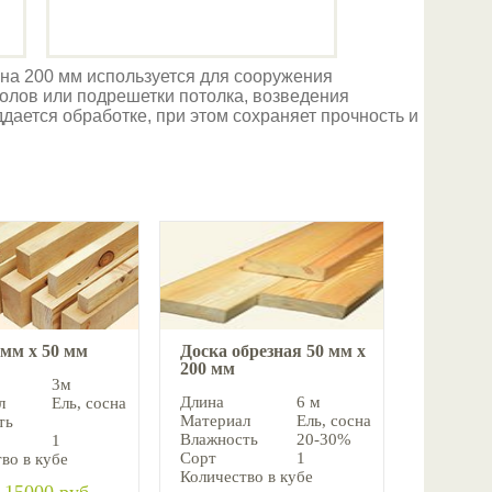
 на 200 мм используется для сооружения
олов или подрешетки потолка, возведения
ддается обработке, при этом сохраняет прочность и
 мм х 50 мм
Доска обрезная 50 мм х
200 мм
3м
Длина
6 м
л
Ель, cосна
Материал
Ель, cосна
ть
Влажность
20-30%
1
Сорт
1
во в кубе
Количество в кубе