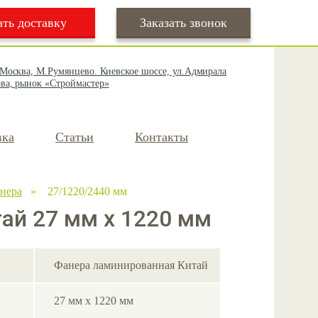
ать доставку
Заказать звонок
 Москва, М.Румянцево. Киевское шоссе, ул.Адмирала
ва, рынок «Строймастер»
вка
Статьи
Контакты
нера
» 27/1220/2440 мм
ай 27 мм х 1220 мм
Фанера ламинированная Китай
27 мм х 1220 мм