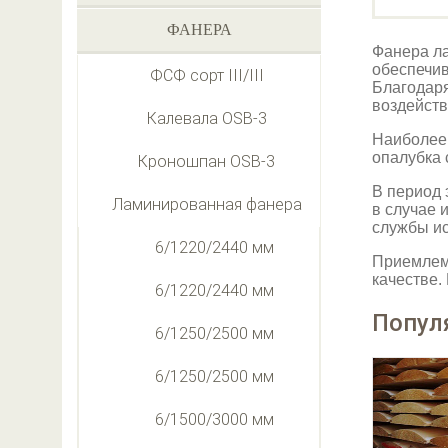
ФАНЕРА
Фанера ла
обеспечив
ФСФ сорт III/III
Благодаря
воздейств
Калевала OSB-3
Наиболее 
опалубка 
Кроношпан OSB-3
В период 
Ламинированная фанера
в случае 
службы ис
6/1220/2440 мм
Приемлема
качестве.
6/1220/2440 мм
Попул
6/1250/2500 мм
6/1250/2500 мм
6/1500/3000 мм